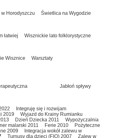
u w Horodyszczu
Świetlica na Wygodzie
 łatwiej
Wisznickie lato folklorystyczne
ie Wisznice
Warsztaty
terapeutyczna
Jabłoń spływy
2022
Integruję się i rozwijam
ji 2019
Wyjazd do Krainy Rumianku
2013
Dzień Dziecka 2011
Wypożyczalnia
ner malarski 2011
Ferie 2010
Pożyteczne
czne 2009
Integracja wokół zalewu w
7
Turnusy dla dzieci (FIO) 2007
Zalew w